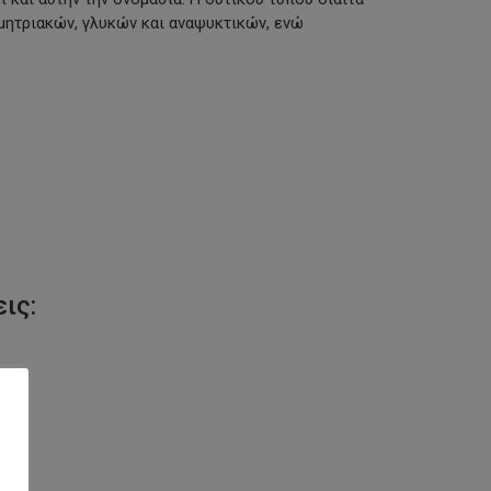
μητριακών, γλυκών και αναψυκτικών, ενώ
ις: