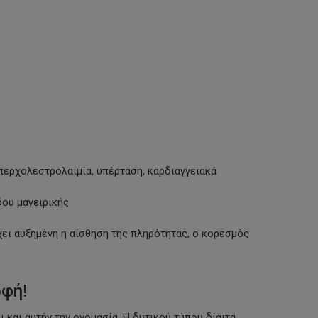
περχολεστρολαιμία, υπέρταση, καρδιαγγειακά
δου μαγειρικής
χει αυξημένη η αίσθηση της πληρότητας, ο κορεσμός
οφή!
ι και αυτήν την ονομασία. Η δυτικού τύπου δίαιτα