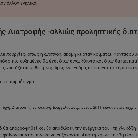
ον άλλον ενήλικα.
ς Διατροφής -αλλιώς προληπτικής διατρ
λειτουργίες, όπως η αναπνοή, ακόμη κι όταν κοιμάται. Φαντάσου 
όσο πιο αυξημένες θα έχει όταν είναι ξύπνιο και όταν θα περπατήσε
χρειάζεται κάθε τρεις ώρες ένα γεύμα, είτε είναι το κύριο είτε ε
ς το παράδειγμα:
Πηγή:
Διατροφική νοημοσύνη, Ευάγγελος Ζουμπανέας, 2011, εκδόσεις Μεταίχμιο
ό θα απορροφηθεί και θα αποδώσει την ενέργειά του -τη γλυκόζη- 
ς φαίνονται στον πίνακα να αυξάνονται. Από τη 2η ως την 3η ώρα,