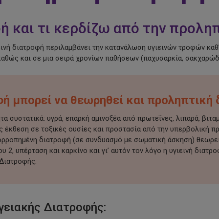
οφή και τι κερδίζω από την προλ
ινή διατροφή περιλαμβάνει την κατανάλωση υγιεινών τροφών καθ’
καθώς και σε μια σειρά χρονίων παθήσεων
(παχυσαρκία,
σακχαρώδη
οφή μπορεί να θεωρηθεί και προληπτική 
α συστατικά: υγρά, επαρκή αμινοξέα από πρωτεΐνες, λιπαρά, βιταμ
ς έκθεση σε τοξικές ουσίες και προστασία από την υπερβολική
σορροπημένη διατροφή
(σε
συνδυασμό με σωματική άσκηση) θεωρείτ
 2, υπέρταση και καρκίνο και γι’ αυτόν τον λόγο η υγιεινή διατρ
 Διατροφής.
γειακής Διατροφής: