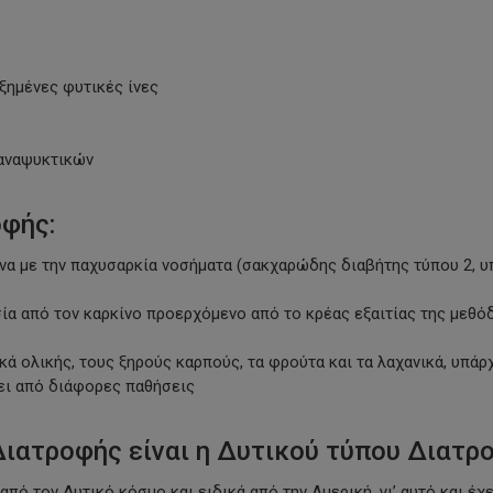
ξημένες φυτικές ίνες
 αναψυκτικών
φής:
να με την παχυσαρκία νοσήματα
(σακχαρώδης
διαβήτης τύπου 2, υ
α από τον καρκίνο προερχόμενο από το κρέας εξαιτίας της μεθό
 ολικής, τους ξηρούς καρπούς, τα φρούτα και τα λαχανικά, υπάρ
ει από διάφορες παθήσεις
ιατροφής είναι η Δυτικού τύπου Διατρ
ό τον Δυτικό κόσμο και ειδικά από την Αμερική, γι’ αυτό και έχε