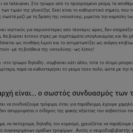
ι να τελειώνει. Στο τρίωρο από το προηγούμενο γεύμα, τα αποθέμ
 των τιμών της γλυκόζης. Εκεί είναι το καθοριστικό σημείο, που τ
 σωστά μαζί με τη δράση της ινσουλίνης, μιμείται την καμπύλη τ
νει νηστικός για περισσότερες από τέσσερις ώρες, δεν επηρεάζον
ι, θα βιώσει έντονο στρες με συμπτώματα υπογλυκαιμίας και θα χά
βάνεται ως συνθήκη λιμού και το αντιμετωπίζει ως ανάγκη επιβίωσ
ούν -με τη βοήθεια της ινσουλίνης- ως λίπος!
-στο τρίωρο δηλαδή-, συμβαίνει κάτι άλλο, τότε το άτομο μπορεί 
ρίτερα, παρά να καθυστερήσει το γεύμα τόσο πολύ, ώστε με την π
 αρχή είναι… ο σωστός συνδυασμός των 
ει να συνδυάζουμε τρόφιμα, όταν, για παράδειγμα, έχουμε χαμηλό
δεν απορροφάται ο σίδηρος της φακής εξαιτίας του ασβεστίου του
υμε, να πετύχουμε, δηλαδή, τον κορεσμό, χρειάζεται να παράξουμε 
ύ συγκεκριμένων ομάδων τροφίμων. Αυτός ο νευροδιαβιβαστής ε