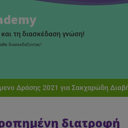
cademy
και τη διασκέδαση γνώση!
μάθε διασκεδάζοντας!
μενο Δράσης 2021 για Σακχαρώδη Διαβή
ρροπημένη διατροφή