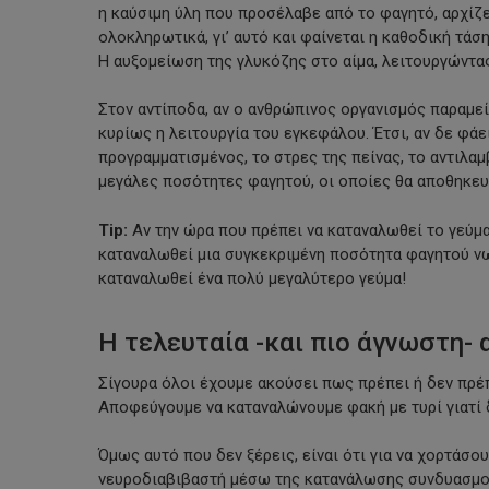
η καύσιμη ύλη που προσέλαβε από το φαγητό, αρχίζε
ολοκληρωτικά, γι’ αυτό και φαίνεται η καθοδική τάση
Η αυξομείωση της γλυκόζης στο αίμα, λειτουργώντας
Στον αντίποδα, αν ο ανθρώπινος οργανισμός παραμεί
κυρίως η λειτουργία του εγκεφάλου. Έτσι, αν δε φάε
προγραμματισμένος, το στρες της πείνας, το αντιλαμ
μεγάλες ποσότητες φαγητού, οι οποίες θα αποθηκευτ
Tip:
Αν την ώρα που πρέπει να καταναλωθεί το γεύμα 
καταναλωθεί μια συγκεκριμένη ποσότητα φαγητού νω
καταναλωθεί ένα πολύ μεγαλύτερο γεύμα!
Η τελευταία -και πιο άγνωστη-
Σίγουρα όλοι έχουμε ακούσει πως πρέπει ή δεν πρέπ
Αποφεύγουμε να καταναλώνουμε φακή με τυρί γιατί 
Όμως αυτό που δεν ξέρεις, είναι ότι για να χορτάσο
νευροδιαβιβαστή μέσω της κατανάλωσης συνδυασμο