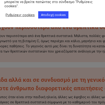
είο γιατί μπορούμε να πάρουμε πολλά και διαφορετικά θρεπτικά σ
μπορείτε να βρείτε πατώντας στο σύνδεσμο "Ρυθμίσεις
cookies".
Ρυθμίσεις cookies
Αποδοχή cookies
έχουν περισσότερα από ένα θρεπτικά σ
ν περισσότερα από ένα θρεπτικά συστατικά. Μάλιστα, πολλές φορέ
 γνωστό για τη βιταμίνη C, όμως περιέχει και κάλιο, μαγνήσιο και
ορες παθήσεις. Το γεγονός αυτό μας δίνει τη δυνατότητα να κατ
 των θρεπτικών συστατικών που χρειαζόμαστε ανάλογα με την ηλι
άδα αλλά και σε συνδυασμό με τη γενικ
οτε άνθρωπο διαφορετικές απαιτήσεις 
ωπος όταν είναι στην παιδική ηλικία, άλλες ως έφηβος κι άλλες ως
νάγκες σε θρεπτικά συστατικά σύμφωνα με το καθημερινό του πρόγρ