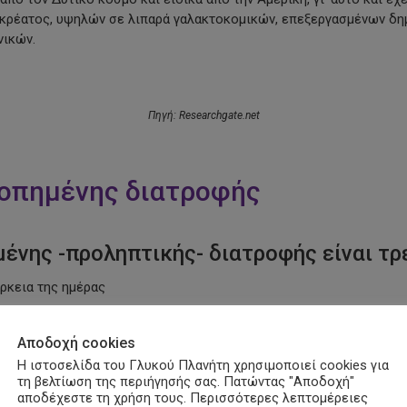
 κρέατος, υψηλών σε λιπαρά γαλακτοκομικών, επεξεργασμένων δη
νικών.
Πηγή:
Researchgate.net
ροπημένης διατροφής
ένης -προληπτικής- διατροφής είναι τρε
άρκεια της ημέρας
Αποδοχή cookies
Η ιστοσελίδα του Γλυκού Πλανήτη χρησιμοποιεί cookies για
τη βελτίωση της περιήγησής σας. Πατώντας "Αποδοχή"
αποδέχεστε τη χρήση τους. Περισσότερες λεπτομέρειες