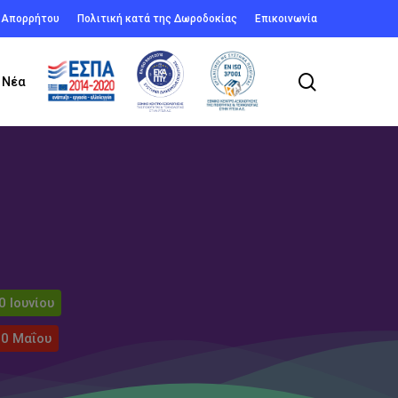
ή Απορρήτου
Πολιτική κατά της Δωροδοκίας
Επικοινωνία
search
Νέα
0 Ιουνίου
30 Μαΐου