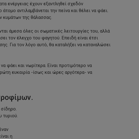
ατα ενέργειας έχουν εξαντληθεί σχεδόν
ο άτομο αντιλαμβάνεται την πείνα και θέλει να φάει.
ων κυμάτων της θάλασσας.
ται άμεσα όλες οι σωματικές λειτουργίες του, αλλά
σει τον έλεγχο του φαγητού. Επειδή είναι έτσι
ης. Για τον λόγο αυτό, θα καταλήξει να καταναλώσει
να φάει και νωρίτερα. Είναι προτιμότερο να
ρώτη ευκαιρία -ίσως και ώρες αργότερα- να
τροφίμων.
 σίδηρο.
 τυριού.
έναν
ίναι η