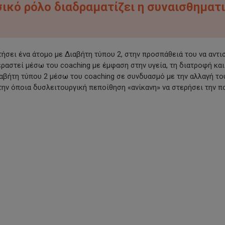
σικό ρόλο διαδραματίζει η συναισθηματ
ήσει ένα άτομο με Διαβήτη τύπου 2, στην προσπάθειά του να αντι
εραστεί μέσω του coaching με έμφαση στην υγεία, τη διατροφή και
βήτη τύπου 2 μέσω του coaching σε συνδυασμό με την αλλαγή το
την όποια δυσλειτουργική πεποίθηση «ανίκανη» να στερήσει την π