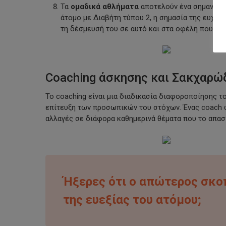
Τα
ομαδικά αθλήματα
αποτελούν ένα σημαντικό
άτομο με Διαβήτη τύπου 2, η σημασία της ευχάρ
τη δέσμευσή του σε αυτό και στα οφέλη που μπο
Coaching άσκησης και Σακχαρώ
Το coaching είναι μια διαδικασία διαφοροποίησης τ
επίτευξη των προσωπικών του στόχων. Ένας coach ωθ
αλλαγές σε διάφορα καθημερινά θέματα που το απασχ
Ήξερες ότι ο απώτερος σκοπ
της ευεξίας του ατόμου;