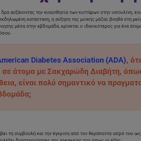
 δρα αυξάνοντας την ευαισθησία των κυττάρων στην ινσουλίνη, ε
 εκδηλωμένη κατάσταση, η αύξηση της μυϊκής μάζας βοηθά στη μ
κησης μέσα στην εβδομάδα, κρίνεται ο ιδανικότερος για ένα άτομο
όσου.
American Diabetes Association (ADA)
, ό
η σε άτομα με Σακχαρώδη Διαβήτη, όπω
εια, είναι πολύ σημαντικό να πραγματ
βδομάδα;
βει τη συμβουλή και την έγκριση από τον θεράποντα ιατρό του ω
 επιλέξει δραστηριότητες της αρεσκείας του όπως οι εξής: