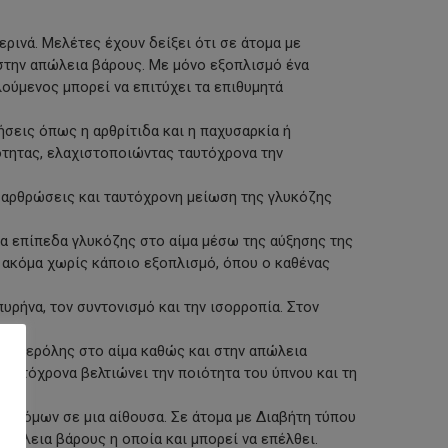
ρινά. Μελέτες έχουν δείξει ότι σε άτομα με
στην απώλεια βάρους. Με μόνο εξοπλισμό ένα
ούμενος μπορεί να επιτύχει τα επιθυμητά
ήσεις όπως η αρθρίτιδα και η παχυσαρκία ή
ότητας, ελαχιστοποιώντας ταυτόχρονα την
ς αρθρώσεις και ταυτόχρονη μείωση της γλυκόζης
τα επίπεδα γλυκόζης στο αίμα μέσω της αύξησης της
ε ακόμα χωρίς κάποιο εξοπλισμό, όπου ο καθένας
ρήνα, τον συντονισμό και την ισορροπία. Στον
ληστερόλης στο αίμα καθώς και στην απώλεια
ταυτόχρονα βελτιώνει την ποιότητα του ύπνου και τη
 ατόμων σε μια αίθουσα. Σε άτομα με Διαβήτη τύπου
απώλεια βάρους η οποία και μπορεί να επέλθει.