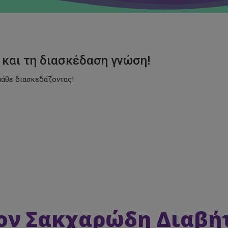
cademy
και τη διασκέδαση γνώση!
μάθε διασκεδάζοντας!
μενο Δράσης 2021 για Σακχαρώδη Διαβ
ον Σακχαρώδη Διαβήτ