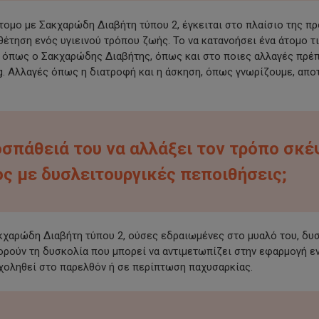
άτομο με Σακχαρώδη Διαβήτη τύπου 2, έγκειται στο πλαίσιο της π
έτηση ενός υγιεινού τρόπου ζωής. Το να κατανοήσει ένα άτομο τ
ς όπως ο Σακχαρώδης Διαβήτης, όπως και στο ποιες αλλαγές πρέπε
ng. Αλλαγές όπως η διατροφή και η άσκηση, όπως γνωρίζουμε, α
οσπάθειά του να αλλάξει τον τρόπο σκ
ς με δυσλειτουργικές πεποιθήσεις;
κχαρώδη Διαβήτη τύπου 2, ούσες εδραιωμένες στο μυαλό του, δυσ
ρούν τη δυσκολία που μπορεί να αντιμετωπίζει στην εφαρμογή εν
ασχοληθεί στο παρελθόν ή σε περίπτωση παχυσαρκίας.