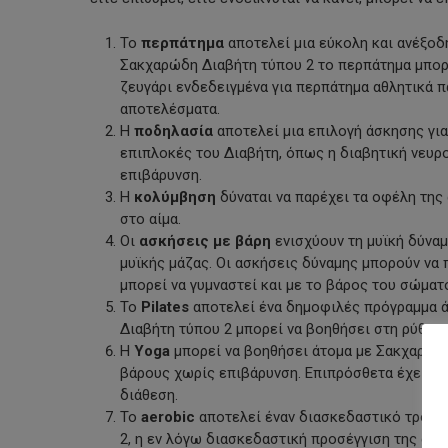
Το
περπάτημα
αποτελεί μια εύκολη και ανέξοδ
Σακχαρώδη Διαβήτη τύπου 2 το περπάτημα μπορε
ζευγάρι ενδεδειγμένα για περπάτημα αθλητικά 
αποτελέσματα.
Η
ποδηλασία
αποτελεί μια επιλογή άσκησης για
επιπλοκές του Διαβήτη, όπως η διαβητική νευρ
επιβάρυνση.
Η
κολύμβηση
δύναται να παρέχει τα οφέλη της
στο αίμα.
Οι
ασκήσεις με βάρη
ενισχύουν τη μυϊκή δύναμ
μυϊκής μάζας. Οι ασκήσεις δύναμης μπορούν να 
μπορεί να γυμναστεί και με το βάρος του σώματ
Το
Pilates
αποτελεί ένα δημοφιλές πρόγραμμα άσ
Διαβήτη τύπου 2 μπορεί να βοηθήσει στη ρύθμισ
Η
Yoga
μπορεί να βοηθήσει άτομα με Σακχαρώδ
βάρους χωρίς επιβάρυνση. Επιπρόσθετα έχει δεί
διάθεση.
Το
aerobic
αποτελεί έναν διασκεδαστικό τρόπο 
2, η εν λόγω διασκεδαστική προσέγγιση της άσκ