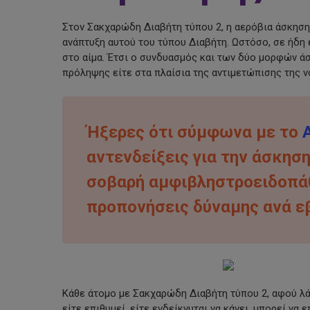
Στον Σακχαρώδη Διαβήτη τύπου 2, η αερόβια άσκηση
ανάπτυξη αυτού του τύπου Διαβήτη. Ωστόσο, σε ήδη
στο αίμα. Έτσι ο συνδυασμός και των δύο μορφών άσ
πρόληψης είτε στα πλαίσια της αντιμετώπισης της ν
Ήξερες ότι σύμφωνα με το
αντενδείξεις για την άσκησ
σοβαρή αμφιβληστροειδοπάθ
προπονήσεις δύναμης ανά ε
Κάθε άτομο με Σακχαρώδη Διαβήτη τύπου 2, αφού λά
είτε επιθυμεί, είτε ενδείκνυται να κάνει, μπορεί να