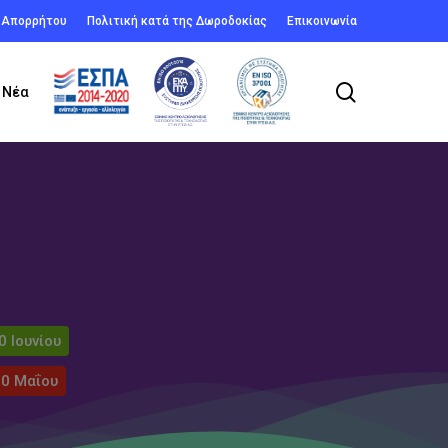
ή Απορρήτου
Πολιτική κατά της Δωροδοκίας
Επικοινωνία
search
Νέα
0 Ιουνίου
30 Μαΐου