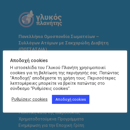
Πανελλήνια Ομοσπονδία Σωματείων –
Συλλόγων Ατόμων με Σακχαρώδη Διαβήτη
(ΠΟΣΣΑΣΔΙΑ)
Copyright © 2020. All rights reserved.
Αποδοχή cookies
Η ιστοσελίδα του Γλυκού Πλανήτη χρησιμοποιεί
Η ομάδα της ΠΟΣΣΑΣΔΙΑ προσπαθεί συνεχώς να
cookies για τη βελτίωση της περιήγησής σας. Πατώντας
διασφαλίσει την ψηφιακή προσβασιμότητα της
"Αποδοχή" αποδέχεστε τη χρήση τους. Περισσότερες
ιστοσελίδας για άτομα με αναπηρία. Εάν θέλετε να
λεπτομέρειες μπορείτε να βρείτε πατώντας στο
σύνδεσμο "Ρυθμίσεις cookies".
αναφέρετε κάποιο πρόβλημα, επικοινωνήστε μαζί μας.
Ρυθμίσεις cookies
Αποδοχή cookies
Πολιτική Απορρήτου
Πολιτική κατά της Δωροδοκίας
Χρηματοδοτούμενα Προγράμματα
Ενημέρωση για την Εποχική Γρίπη