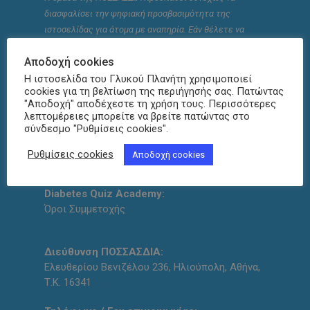
διασφαλίσει την ψηφιακή προσβασιμότητα της
ιστοσελίδας για άτομα με αναπηρία. Εάν θέλετε να
αναφέρετε κάποιο πρόβλημα, επικοινωνήστε μαζί μας.
Αποδοχή cookies
Η ιστοσελίδα του Γλυκού Πλανήτη χρησιμοποιεί
Πολιτική Απορρήτου
cookies για τη βελτίωση της περιήγησής σας. Πατώντας
"Αποδοχή" αποδέχεστε τη χρήση τους. Περισσότερες
Πολιτική κατά της Δωροδοκίας
λεπτομέρειες μπορείτε να βρείτε πατώντας στο
Χρηματοδοτούμενα Προγράμματα
σύνδεσμο "Ρυθμίσεις cookies".
Ενημέρωση για την Εποχική Γρίπη
Χρηματοδοτούμενα Προγράμματα
Ρυθμίσεις cookies
Αποδοχή cookies
Προηγούμενη Έκδοση Ιστοσελδας
Diabetes Quiz Academy:
Όροι Συμμετοχής
Διεύθυνση ΠΟΣΣΑΣΔΙΑ:
Ελευθερίου Βενιζέλου 236, Ηλιούπολη, Αθήνα,
Τ.Κ. 16341