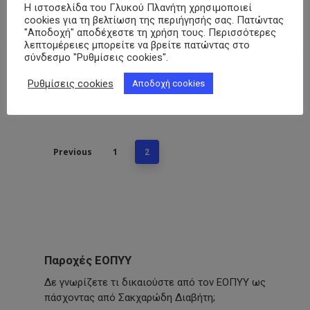
4 Μαΐου, 2026
Η ιστοσελίδα του Γλυκού Πλανήτη χρησιμοποιεί
cookies για τη βελτίωση της περιήγησής σας. Πατώντας
"Αποδοχή" αποδέχεστε τη χρήση τους. Περισσότερες
λεπτομέρειες μπορείτε να βρείτε πατώντας στο
σύνδεσμο "Ρυθμίσεις cookies".
Ρυθμίσεις cookies
Αποδοχή cookies
Previous
1
2
Παροχές ΕΟΠΥΥ
Δε γνωρίζετε τι δικαιούστε από τον ΕΟΠΥΥ ως
πάσχοντας από Σακχαρώδη Διαβήτη;