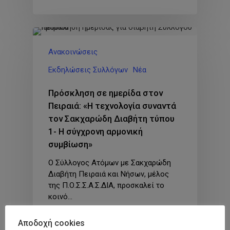
Ανακοινώσεις
Εκδηλώσεις Συλλόγων
Νέα
Πρόσκληση σε ημερίδα στον
Πειραιά: «Η τεχνολογία συναντά
τον Σακχαρώδη Διαβήτη τύπου
1- Η σύγχρονη αρμονική
συμβίωση»
Ο Σύλλογος Ατόμων με Σακχαρώδη
Διαβήτη Πειραιά και Νήσων, μέλος
της Π.Ο.Σ.Σ.Α.Σ.ΔΙΑ, προσκαλεί το
κοινό…
Αποδοχή cookies
Γραμματεία ΠΟΣΣΑΣΔΙΑ