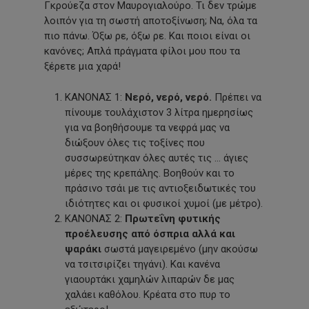
Γκρούεζα στον Μαυρογιαλούρο. Τι δεν τρώμε
λοιπόν για τη σωστή αποτοξίνωση; Να, όλα τα
πιο πάνω. Όξω ρε, όξω ρε. Και ποιοι είναι οι
κανόνες; Απλά πράγματα φίλοι μου που τα
ξέρετε μια χαρά!
ΚΑΝΟΝΑΣ 1:
Νερ
ό,
νερ
ό,
νερ
ό.
Πρέπει να
πίνουμε τουλάχιστον 3 λίτρα ημερησίως
για να βοηθήσουμε τα νεφρά μας να
διώξουν όλες τις τοξίνες που
συσσωρεύτηκαν όλες αυτές τις … άγιες
μέρες της κρεπάλης. Βοηθούν και το
πράσινο τσάι με τις αντιοξειδωτικές του
ιδιότητες και οι φυσικοί χυμοί (με μέτρο).
ΚΑΝΟΝΑΣ 2:
Πρωτε
ΐ
νη
φ
υ
τ
ι
κ
ή
ς
προ
έ
λε
υ
σης
α
π
ό ό
σπρ
ια α
λλ
ά
κ
αι
ψ
α
ρ
ά
κ
ι
σωστά μαγειρεμένο (μην ακούσω
να τσιτσιρίζει τηγάνι). Και κανένα
γιαουρτάκι χαμηλών λιπαρών δε μας
χαλάει καθόλου. Κρέατα στο πυρ το