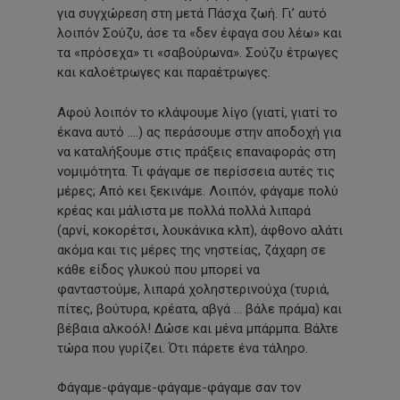
για συγχώρεση στη μετά Πάσχα ζωή. Γι’ αυτό
λοιπόν Σούζυ, άσε τα «δεν έφαγα σου λέω» και
τα «πρόσεχα» τι «σαβούρωνα». Σούζυ έτρωγες
και καλοέτρωγες και παραέτρωγες.
Αφού λοιπόν το κλάψουμε λίγο (γιατί, γιατί το
έκανα αυτό ….) ας περάσουμε στην αποδοχή για
να καταλήξουμε στις πράξεις επαναφοράς στη
νομιμότητα. Τι φάγαμε σε περίσσεια αυτές τις
μέρες; Από κει ξεκινάμε. Λοιπόν, φάγαμε πολύ
κρέας και μάλιστα με πολλά πολλά λιπαρά
(αρνί, κοκορέτσι, λουκάνικα κλπ), άφθονο αλάτι
ακόμα και τις μέρες της νηστείας, ζάχαρη σε
κάθε είδος γλυκού που μπορεί να
φανταστούμε, λιπαρά χοληστερινούχα (τυριά,
πίτες, βούτυρα, κρέατα, αβγά … βάλε πράμα) και
βέβαια αλκοόλ! Δώσε και μένα μπάρμπα. Βάλτε
τώρα που γυρίζει. Ότι πάρετε ένα τάληρο.
Φάγαμε-φάγαμε-φάγαμε-φάγαμε σαν τον