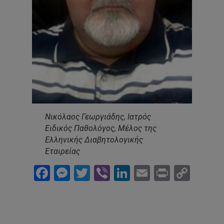
Νικόλαος Γεωργιάδης, Ιατρός
Ειδικός Παθολόγος, Μέλος της
Ελληνικής Διαβητολογικής
Εταιρείας
Facebook
Messenger
Twitter
Viber
LinkedIn
Email
Print
Cop
Link