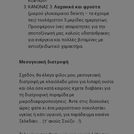
εξώτερο!
ΚΑΝΟΝΑΣ 3:
Λ
α
χ
α
ν
ι
κ
ά
κ
αι
φρο
ύ
τ
α
(μικρού γλυκαιμικού δείκτη – τα έχουμε
πει) τουλάχιστον 5 μερίδες ημερησίως.
Προσφέρουν ίνες απαραίτητες για την
αποτοξίνωσή μας, καλούς υδατάνθρακες
για ενέργεια και πολλές βιταμίνες με
αντιοξειδωτικό χαρακτήρα.
Μεσογειακή
διατροφή
Σχεδόν, θα έλεγα φίλοι μου, μεσογειακή
διατροφή με ελαιόλαδο μόνο για λιπαρή ουσία
και όλα όσα κατά καιρούς έχετε διαβάσει για
τη διατροφική πυραμίδα με
μικροδιαφοροποιήσεις. Άντε στις δύσκολες
ώρες φάτε κι ένα μικρούτσικο σοκολατάκι
υγείας ή κάτι υγιεινό, για παράδειγμα κανένα
ζελεδάκι … (τ’ ακούς Σούζυ …!).