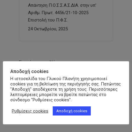
Απάντηση Π.Ο.Σ.Σ.Α.Σ.ΔΙΑ. στην υπ’
Αριθμ. Πρωτ. 4456/21-10-2025
Επιστολή του Π.Φ.Σ.
24 Οκτωβρίου, 2025
Ενημέρωση – Νέα
Αποδοχή cookies
Συμμετοχή της ΠΟΣΣΑΣΔΙΑ στο
Η ιστοσελίδα του Γλυκού Πλανήτη χρησιμοποιεί
Digital4Pharma 2026 –
cookies για τη βελτίωση της περιήγησής σας. Πατώντας
TRUSTFORMATION: «Τα δευτερογενή
"Αποδοχή" αποδέχεστε τη χρήση τους. Περισσότερες
λεπτομέρειες μπορείτε να βρείτε πατώντας στο
δεδομένα υγείας μπορούν να αλλάξουν
σύνδεσμο "Ρυθμίσεις cookies".
τον τρόπο που σχεδιάζεται η πολιτική
για τον σακχαρώδη διαβήτη»
Ρυθμίσεις cookies
Αποδοχή cookies
10 Ιουλίου, 2026