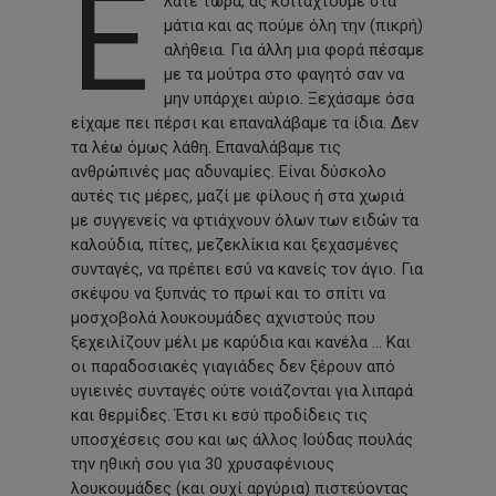
Ε
λάτε τώρα, ας κοιταχτούμε στα
μάτια και ας πούμε όλη την (πικρή)
αλήθεια. Για άλλη μια φορά πέσαμε
με τα μούτρα στο φαγητό σαν να
μην υπάρχει αύριο. Ξεχάσαμε όσα
είχαμε πει πέρσι και επαναλάβαμε τα ίδια. Δεν
τα λέω όμως λάθη. Επαναλάβαμε τις
ανθρώπινές μας αδυναμίες. Είναι δύσκολο
αυτές τις μέρες, μαζί με φίλους ή στα χωριά
με συγγενείς να φτιάχνουν όλων των ειδών τα
καλούδια, πίτες, μεζεκλίκια και ξεχασμένες
συνταγές, να πρέπει εσύ να κανείς τον άγιο. Για
σκέψου να ξυπνάς το πρωί και το σπίτι να
μοσχοβολά λουκουμάδες αχνιστούς που
ξεχειλίζουν μέλι με καρύδια και κανέλα … Και
οι παραδοσιακές γιαγιάδες δεν ξέρουν από
υγιεινές συνταγές ούτε νοιάζονται για λιπαρά
και θερμίδες. Έτσι κι εσύ προδίδεις τις
υποσχέσεις σου και ως άλλος Ιούδας πουλάς
την ηθική σου για 30 χρυσαφένιους
λουκουμάδες (και ουχί αργύρια) πιστεύοντας