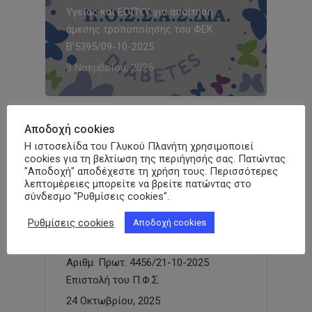
Υγείας και ΕΟΠΥΥ για απαίτηση
άμεσης τροποποίησης του ΦΕΚ
Β’5395/09-10-2025
3 Νοεμβρίου, 2025
Αποδοχή cookies
3rd Diabetes Empowerment Forum
Η ιστοσελίδα του Γλυκού Πλανήτη χρησιμοποιεί
ΠΟΣΣΑΣΔΙΑ
cookies για τη βελτίωση της περιήγησής σας. Πατώντας
"Αποδοχή" αποδέχεστε τη χρήση τους. Περισσότερες
31 Οκτωβρίου, 2025
λεπτομέρειες μπορείτε να βρείτε πατώντας στο
σύνδεσμο "Ρυθμίσεις cookies".
Ρυθμίσεις cookies
Αποδοχή cookies
Απάντηση Π.Ο.Σ.Σ.Α.Σ.ΔΙΑ. στην υπ’
Αριθμ. Πρωτ. 4456/21-10-2025
Επιστολή του Π.Φ.Σ.
24 Οκτωβρίου, 2025