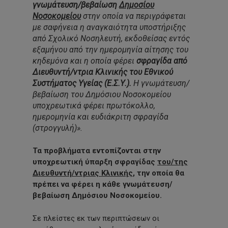
γνωμάτευση/βεβαίωση
Δημοσίου
Νοσοκομείου
στην οποία να περιγράφεται
με σαφήνεια η αναγκαιότητα υποστήριξης
από Σχολικό Νοσηλευτή, εκδοθείσας εντός
εξαμήνου από την ημερομηνία αίτησης του
κηδεμόνα και η οποία φέρει
σφραγίδα από
Διευθυντή/ντρια Κλινικής του Εθνικού
Συστήματος Υγείας (Ε.Σ.Υ.).
Η γνωμάτευση/
βεβαίωση του Δημόσιου Νοσοκομείου
υποχρεωτικά φέρει πρωτόκολλο,
ημερομηνία και ευδιάκριτη σφραγίδα
(στρογγυλή)».
Τα προβλήματα εντοπίζονται στην
υποχρεωτική ύπαρξη σφραγίδας
του/της
Διευθυντή/ντριας Κλινικής
, την οποία θα
πρέπει να φέρει η κάθε γνωμάτευση/
βεβαίωση Δημόσιου Νοσοκομείου.
Σε πλείστες εκ των περιπτώσεων οι