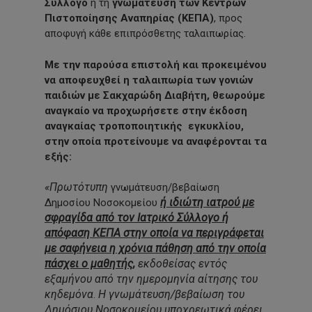
Σύλλογο
ή τη
γνωμάτευση των Κέντρων
Πιστοποίησης Αναπηρίας (ΚΕΠΑ)
, προς
αποφυγή κάθε επιπρόσθετης ταλαιπωρίας.
Με την παρούσα επιστολή και προκειμένου
να αποφευχθεί η ταλαιπωρία των γονιών
παιδιών με Σακχαρώδη Διαβήτη, θεωρούμε
αναγκαίο να προχωρήσετε στην έκδοση
αναγκαίας τροποποιητικής εγκυκλίου,
στην οποία προτείνουμε να αναφέρονται τα
εξής:
«Πρωτότυπη
γνωμάτευση/βεβαίωση
ή ιδιώτη ιατρού με
Δημοσίου Νοσοκομείου
σφραγίδα από τον Ιατρικό Σύλλογο ή
απόφαση ΚΕΠΑ στην οποία να περιγράφεται
με σαφήνεια η χρόνια πάθηση από την οποία
πάσχει ο μαθητής
,
εκδοθείσας εντός
εξαμήνου από την ημερομηνία αίτησης του
κηδεμόνα
Η γνωμάτευση/βεβαίωση του
.
Δημόσιου Νοσοκομείου υποχρεωτικά φέρει